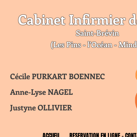
Cabinet Infirmier d
Saint-Br
évin
(Les Pins - l'Océan - Mind
Cécile PURKART BOENNEC
Anne-Lyse NAGEL
Justyne OLLIVIER
ACCUEIL
RESERVATION EN LIGNE - CONT