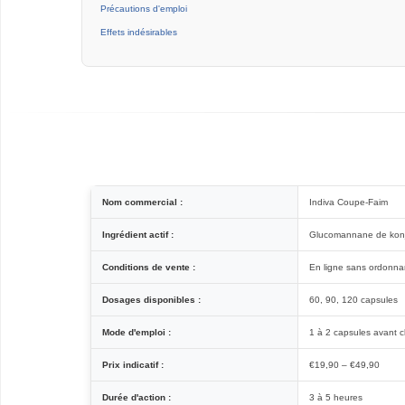
Précautions d'emploi
Effets indésirables
Nom commercial :
Indiva Coupe-Faim
Ingrédient actif :
Glucomannane de konjac
Conditions de vente :
En ligne sans ordonn
Dosages disponibles :
60, 90, 120 capsules
Mode d'emploi :
1 à 2 capsules avant 
Prix indicatif :
€19,90 – €49,90
Durée d'action :
3 à 5 heures