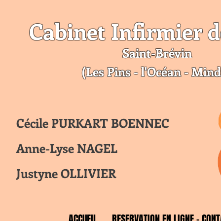
Cabinet Infirmier d
Saint-Br
évin
(Les Pins - l'Océan - Mind
Cécile PURKART BOENNEC
Anne-Lyse NAGEL
Justyne OLLIVIER
ACCUEIL
RESERVATION EN LIGNE - CONT