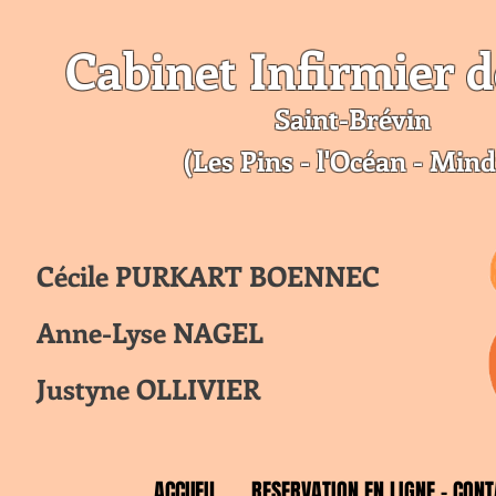
Cabinet Infirmier d
Saint-Br
évin
(Les Pins - l'Océan - Mind
Cécile PURKART BOENNEC
Anne-Lyse NAGEL
Justyne OLLIVIER
ACCUEIL
RESERVATION EN LIGNE - CONT