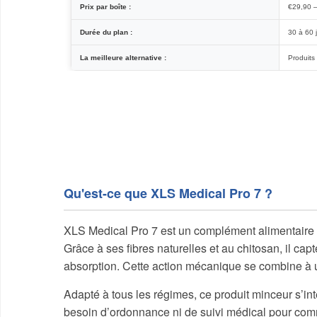
Prix par boîte :
€29,90 
Durée du plan :
30 à 60 
La meilleure alternative :
Produit
Qu'est-ce que XLS Medical Pro 7 ?
XLS Medical Pro 7 est un complément alimentaire fo
Grâce à ses fibres naturelles et au chitosan, il cap
absorption. Cette action mécanique se combine à un 
Adapté à tous les régimes, ce produit minceur s’in
besoin d’ordonnance ni de suivi médical pour co