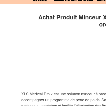
Achat Produit Minceur X
or
XLS Medical Pro 7 est une solution minceur à base
accompagner un programme de perte de poids. Sa f
graisses alimentaires et facilite l’élimination des