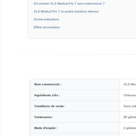
Où acheter XLS Medical Pro 7 sans ordonnance ?
XLS Medical Pro 7 vs autres solutions minceur
Contre-indications
Effets secondaires
Nom commercial :
XLS Medi
Ingrédients clés :
Chitosan
Conditions de vente :
Sans or
Contenance :
90 gélul
Mode d'emploi :
2 gélules