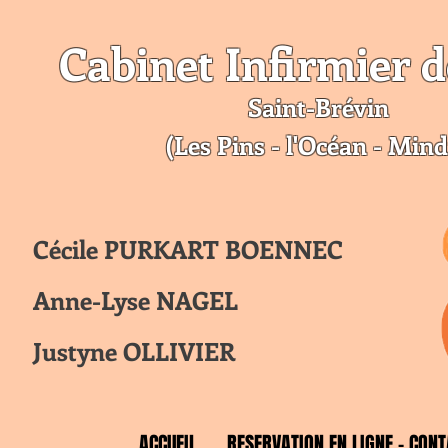
Cabinet Infirmier d
Saint-Br
évin
(Les Pins - l'Océan - Mind
Cécile PURKART BOENNEC
Anne-Lyse NAGEL
Justyne OLLIVIER
ACCUEIL
RESERVATION EN LIGNE - CONT