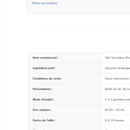
Effets secondaires
Nom commercial :
Slim Gummies, Bur
Ingrédient actif :
Garcinia cambogia,
Conditions de vente :
Sans ordonnance
Présentation :
Boîte de 30, 60 
Mode d'emploi :
1 à 2 gummies par 
Prix unitaire :
€0.50 – €2.00
Durée de l'effet :
8 à 10 heures