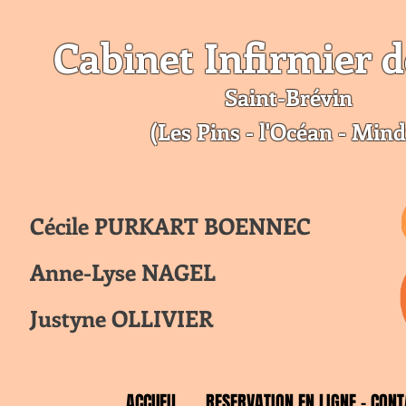
Cabinet Infirmier d
Saint-Br
évin
(Les Pins - l'Océan - Mind
Cécile PURKART BOENNEC
Anne-Lyse NAGEL
Justyne OLLIVIER
ACCUEIL
RESERVATION EN LIGNE - CONT