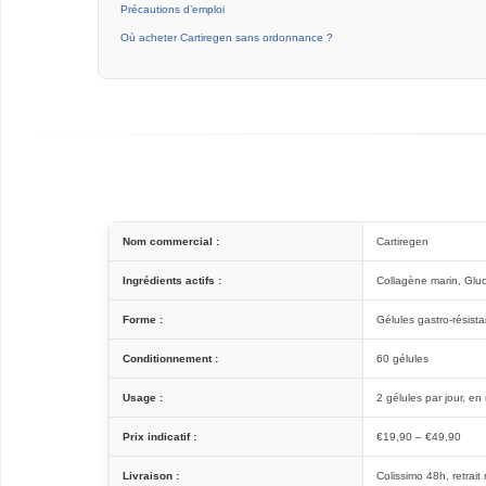
Précautions d’emploi
Où acheter Cartiregen sans ordonnance ?
Nom commercial :
Cartiregen
Ingrédients actifs :
Collagène marin, Gluc
Forme :
Gélules gastro-résist
Conditionnement :
60 gélules
Usage :
2 gélules par jour, en
Prix indicatif :
€19,90 – €49,90
Livraison :
Colissimo 48h, retrai