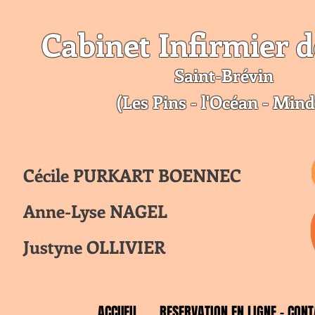
Cabinet Infirmier d
Saint-Br
évin
(Les Pins - l'Océan - Mind
Cécile PURKART BOENNEC
Anne-Lyse NAGEL
Justyne OLLIVIER
ACCUEIL
RESERVATION EN LIGNE - CONT