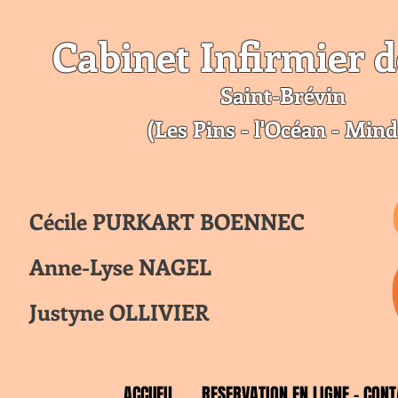
Cabinet Infirmier d
Saint-Br
évin
(Les Pins - l'Océan - Mind
Cécile PURKART BOENNEC
Anne-Lyse NAGEL
Justyne OLLIVIER
ACCUEIL
RESERVATION EN LIGNE - CONT