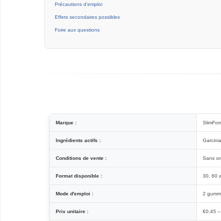
Précautions d'emploi
Effets secondaires possibles
Foire aux questions
Marque :
SlimFor
Ingrédients actifs :
Garcini
Conditions de vente :
Sans o
Format disponible :
30, 60 
Mode d'emploi :
2 gummie
Prix unitaire :
€0.45 –