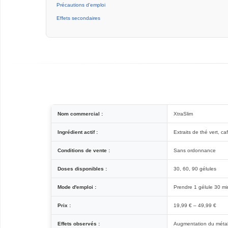
Précautions d'emploi
Effets secondaires
Nom commercial :
XtraSlim
Ingrédient actif :
Extraits de thé vert, ca
Conditions de vente :
Sans ordonnance
Doses disponibles :
30, 60, 90 gélules
Mode d'emploi :
Prendre 1 gélule 30 min
Prix :
19,99 € – 49,99 €
Effets observés :
Augmentation du métab