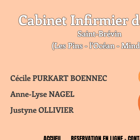
Cabinet Infirmier d
Saint-Br
évin
(Les Pins - l'Océan - Mind
Cécile PURKART BOENNEC
Anne-Lyse NAGEL
Justyne OLLIVIER
ACCUEIL
RESERVATION EN LIGNE - CONT