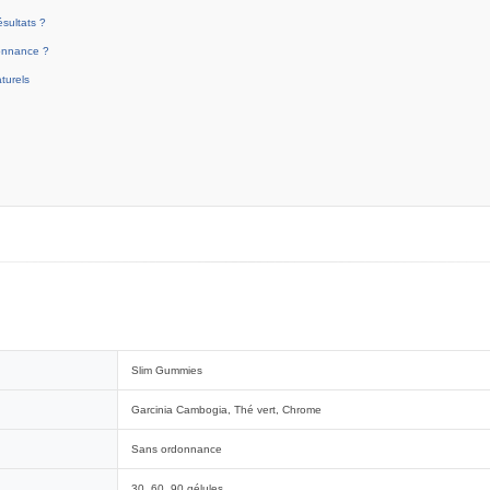
sultats ?
onnance ?
turels
Slim Gummies
Garcinia Cambogia, Thé vert, Chrome
Sans ordonnance
30, 60, 90 gélules