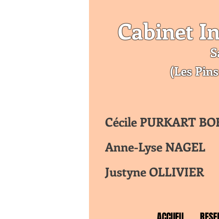
Cabinet In
S
(Les Pins
Cécile PURKART B
Anne-Lyse NAGEL
Justyne OLLIVIER
ACCUEIL
RESE