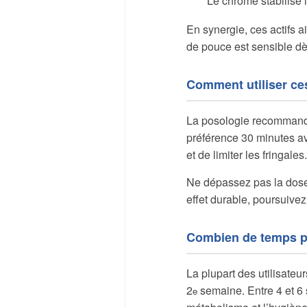
Le chrome stabilise l
En synergie, ces actifs ai
de pouce est sensible dès
Comment utiliser ces
La posologie recommandée
préférence 30 minutes ava
et de limiter les fringales.
Ne dépassez pas la dose 
effet durable, poursuivez 
Combien de temps po
La plupart des utilisateu
2
semaine. Entre 4 et 6
e