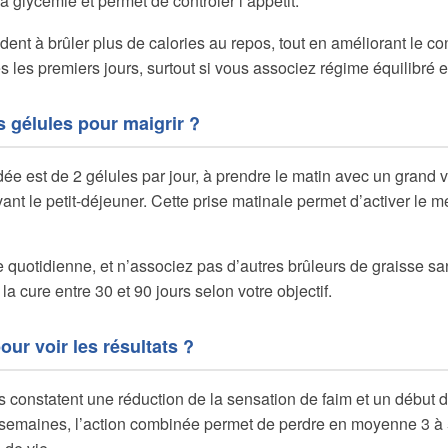
a glycémie et permet de contrôler l’appétit.
dent à brûler plus de calories au repos, tout en améliorant le conf
 les premiers jours, surtout si vous associez régime équilibré et
 gélules pour maigrir ?
 est de 2 gélules par jour, à prendre le matin avec un grand v
nt le petit-déjeuner. Cette prise matinale permet d’activer le m
quotidienne, et n’associez pas d’autres brûleurs de graisse sa
la cure entre 30 et 90 jours selon votre objectif.
ur voir les résultats ?
rs constatent une réduction de la sensation de faim et un début 
 semaines, l’action combinée permet de perdre en moyenne 3 à 5