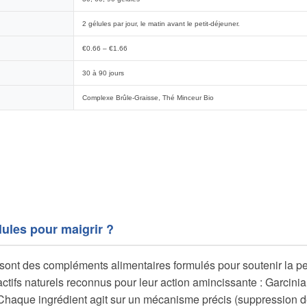
2 gélules par jour, le matin avant le petit-déjeuner.
€0.66 – €1.66
30 à 90 jours
Complexe Brûle-Graisse, Thé Minceur Bio
lules pour maigrir ?
 sont des compléments alimentaires formulés pour soutenir la pe
ctifs naturels reconnus pour leur action amincissante : Garcinia
Chaque ingrédient agit sur un mécanisme précis (suppression de 