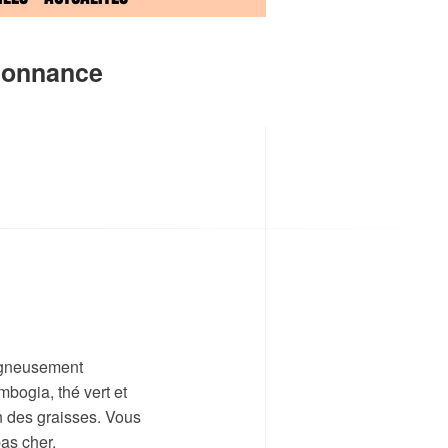
rdonnance
oigneusement
bogia, thé vert et
on des graisses. Vous
as cher.