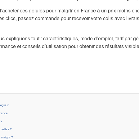
d’acheter ces gélules pour maigrir en France à un prix moins c
es clics, passez commande pour recevoir votre colis avec livrais
us expliquons tout : caractéristiques, mode d’emploi, tarif par g
nance et conseils d’utilisation pour obtenir des résultats visib
igrir ?
France
 ?
-elles ?
 maigrir ?