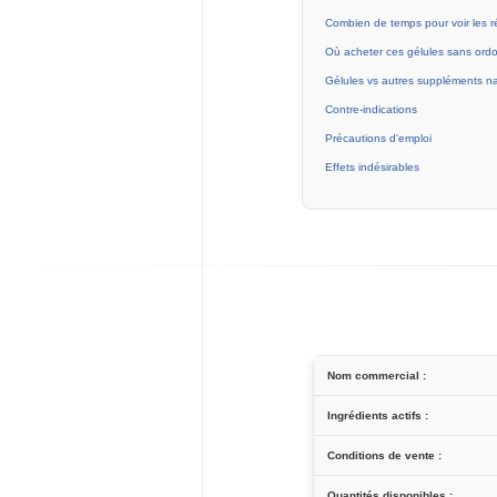
Combien de temps pour voir les ré
Où acheter ces gélules sans ord
Gélules vs autres suppléments na
Contre-indications
Précautions d'emploi
Effets indésirables
Nom commercial :
Ingrédients actifs :
Conditions de vente :
Quantités disponibles :