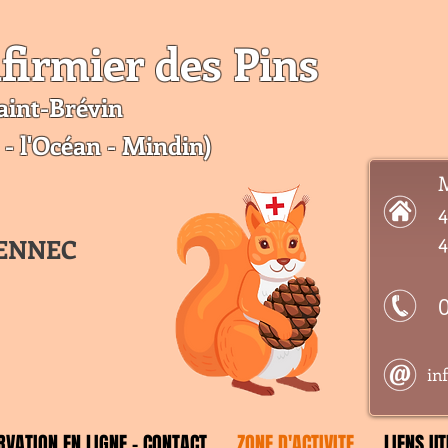
firmier des Pins
aint-Br
évin
 - l'Océan - Mindin)
M
4
4
OENNEC
in
RVATION EN LIGNE - CONTACT
ZONE D'ACTIVITE
LIENS UT