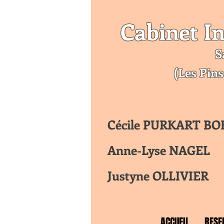
Cabinet In
S
(Les Pins
Cécile PURKART B
Anne-Lyse NAGEL
Justyne OLLIVIER
ACCUEIL
RESE