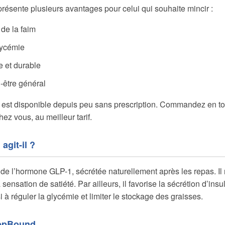
ésente plusieurs avantages pour celui qui souhaite mincir :
de la faim
glycémie
e et durable
-être général
n est disponible depuis peu sans prescription. Commandez en tou
hez vous, au meilleur tarif.
git-il ?
e l’hormone GLP-1, sécrétée naturellement après les repas. Il r
sensation de satiété. Par ailleurs, il favorise la sécrétion d’ins
i à réguler la glycémie et limiter le stockage des graisses.
ZepBound