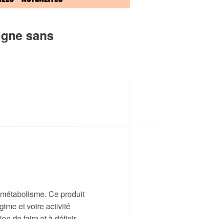
igne sans
e métabolisme. Ce produit
me et votre activité
on de faim et à définir