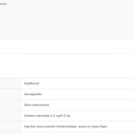
nceur
ZepBound
Semaglutide
Sans ordonnance
Solution injectable 2.4 mg/0.5 mL
Injection sous-cutanée hebdomadaire, avant un repas léger.