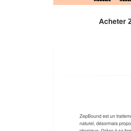
Acheter 
ZepBound est un traitemen
naturel, désormais propo
physique. Grâce à sa fo