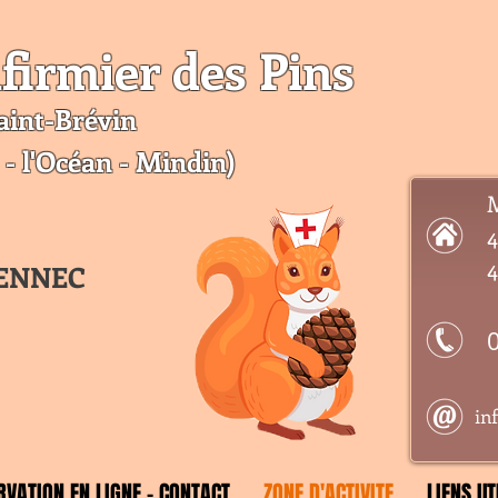
firmier des Pins
aint-Br
évin
 - l'Océan - Mindin)
M
4
4
OENNEC
in
RVATION EN LIGNE - CONTACT
ZONE D'ACTIVITE
LIENS UT