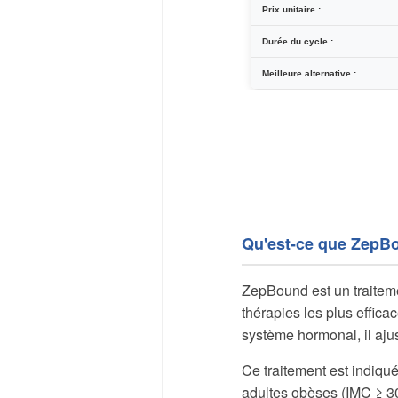
Prix unitaire :
Durée du cycle :
Meilleure alternative :
Qu'est-ce que ZepB
ZepBound est un traitemen
thérapies les plus effica
système hormonal, il ajust
Ce traitement est indiqu
adultes obèses (IMC ≥ 30