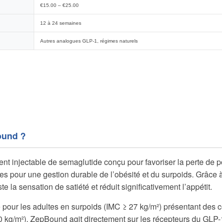
€15.00 – €25.00
12 à 24 semaines
Autres analogues GLP-1, régimes naturels
ound ?
t injectable de semaglutide conçu pour favoriser la perte de poid
ces pour une gestion durable de l’obésité et du surpoids. Grâce à
e la sensation de satiété et réduit significativement l’appétit.
é pour les adultes en surpoids (IMC ≥ 27 kg/m²) présentant des 
 kg/m²). ZepBound agit directement sur les récepteurs du GLP-1,