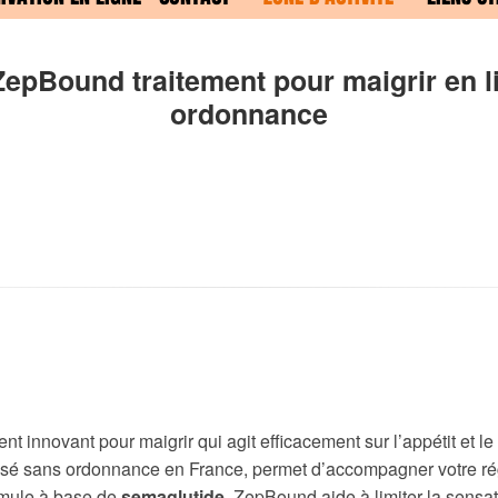
ZepBound traitement pour maigrir en l
ordonnance
t innovant pour maigrir qui agit efficacement sur l’appétit et l
sé sans ordonnance en France, permet d’accompagner votre régi
rmule à base de
semaglutide
, ZepBound aide à limiter la sensati