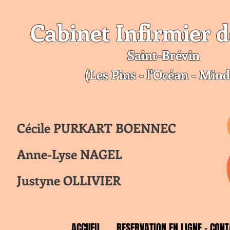
Cabinet Infirmier d
Saint-Br
évin
(Les Pins - l'Océan - Mind
Cécile PURKART BOENNEC
Anne-Lyse NAGEL
Justyne OLLIVIER
ACCUEIL
RESERVATION EN LIGNE - CONT