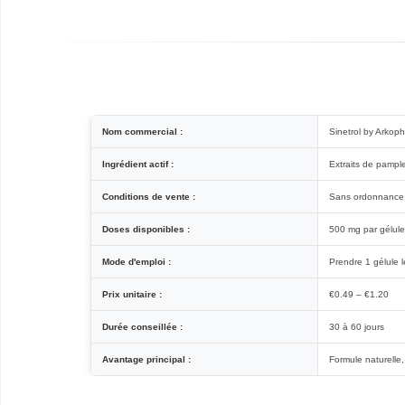
Nom commercial :
Sinetrol by Arkop
Ingrédient actif :
Extraits de pamp
Conditions de vente :
Sans ordonnance
Doses disponibles :
500 mg par gélule
Mode d'emploi :
Prendre 1 gélule 
Prix unitaire :
€0.49 – €1.20
Durée conseillée :
30 à 60 jours
Avantage principal :
Formule naturelle,