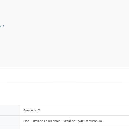
r ?
Prostaneo Zn
Zinc, Extrait de palmier nain, Lycopène, Pygeum africanum