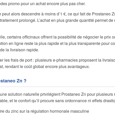
odes promo pour un achat encore plus pas cher.
le peut alors descendre à moins d’1 €, ce qui fait de Prostaneo Z
traitement prolongé. L’achat en plus grande quantité permet de
e, certains officinaux offrent la possibilité de négocier le prix 
option en ligne reste la plus rapide et la plus transparente pour c
 de la livraison rapide.
r les frais de port : plusieurs e-pharmacies proposent la livrais
at, rendant le coût global encore plus avantageux.
ostaneo Zn ?
e solution naturelle privilégient Prostaneo Zn pour plusieurs r
ble, et le confort qu’il procure sans ordonnance ni effets drasti
re du zinc sur la régulation hormonale masculine