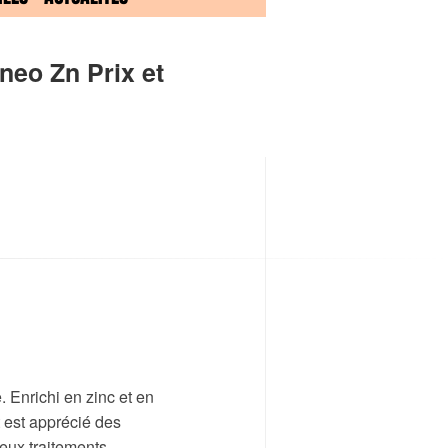
neo Zn Prix et
 Enrichi en zinc et en
t est apprécié des
eux traitements