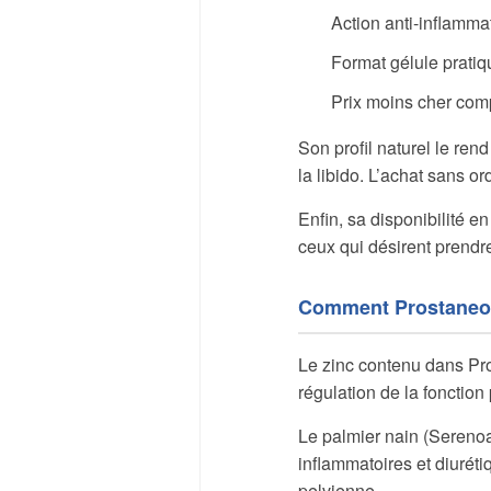
Action anti-inflammat
Format gélule prati
Prix moins cher com
Son profil naturel le ren
la libido. L’achat sans 
Enfin, sa disponibilité e
ceux qui désirent prendre
Comment Prostaneo Z
Le zinc contenu dans Pro
régulation de la fonction
Le palmier nain (Serenoa
inflammatoires et diuréti
pelvienne.