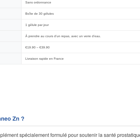
Sans ordonnance
Boîte de 30 gélules
1 gélule par jour
À prendre au cours d’un repas, avec un verre d’eau.
€19.90 – €39.90
Livraison rapide en France
aneo Zn ?
lément spécialement formulé pour soutenir la santé prostatique e