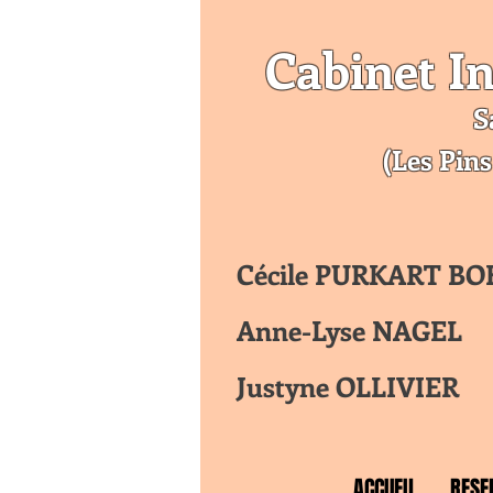
Cabinet In
S
(Les Pins
Cécile PURKART B
Anne-Lyse NAGEL
Justyne OLLIVIER
ACCUEIL
RESE