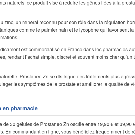
ts naturels, ce produit vise à réduire les gênes liées à la prosta
u zinc, un minéral reconnu pour son rôle dans la régulation ho
taniques comme le palmier nain et le lycopène qui favorisent la t
mmations.
icament est commercialisé en France dans les pharmacies auto
s, rendant l’achat simple, discret et souvent moins cher qu’un t
aturelle, Prostaneo Zn se distingue des traitements plus agressi
ger les symptômes de la prostate et améliorer la qualité de vie 
n en pharmacie
e de 30 gélules de Prostaneo Zn oscille entre 19,90 € et 39,90 €
urs. En commandant en ligne, vous bénéficiez fréquemment de r