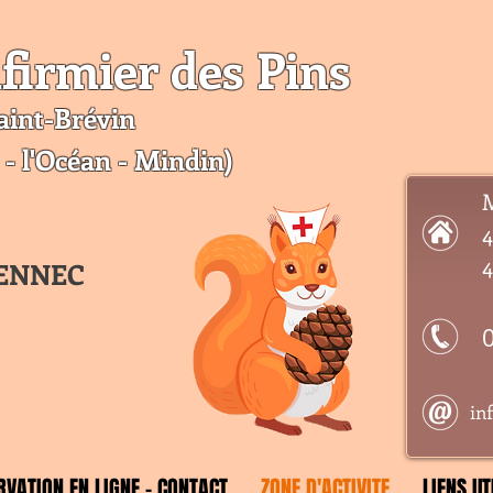
firmier des Pins
aint-Br
évin
 - l'Océan - Mindin)
M
4
4
OENNEC
in
RVATION EN LIGNE - CONTACT
ZONE D'ACTIVITE
LIENS UT