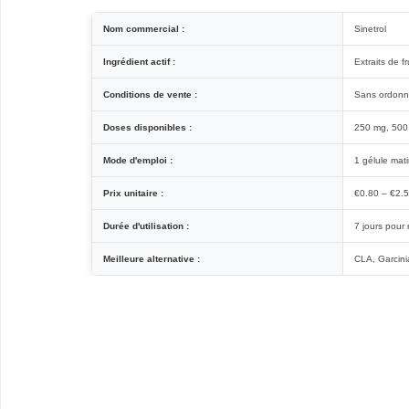
Nom commercial :
Sinetrol
Ingrédient actif :
Extraits de fr
Conditions de vente :
Sans ordon
Doses disponibles :
250 mg, 500
Mode d'emploi :
1 gélule mati
Prix unitaire :
€0.80 – €2.
Durée d'utilisation :
7 jours pour 
Meilleure alternative :
CLA, Garcin