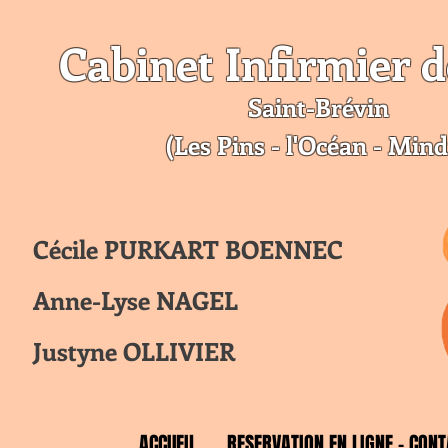
Cabinet Infirmier d
Saint-Br
évin
(Les Pins - l'Océan - Mind
Cécile PURKART BOENNEC
Anne-Lyse NAGEL
Justyne OLLIVIER
ACCUEIL
RESERVATION EN LIGNE - CONT